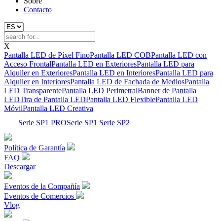
Sobre
Contacto
X
Pantalla LED de Píxel Fino
Pantalla LED COB
Pantalla LED con
Acceso Frontal
Pantalla LED en Exteriores
Pantalla LED para
Alquiler en Exteriores
Pantalla LED en Interiores
Pantalla LED para
Alquiler en Interiores
Pantalla LED de Fachada de Medios
Pantalla
LED Transparente
Pantalla LED Perimetral
Banner de Pantalla
LED
Tira de Pantalla LED
Pantalla LED Flexible
Pantalla LED
Móvil
Pantalla LED Creativa
Serie SP1 PRO
Serie SP1
Serie SP2
Política de Garantía
FAQ
Descargar
Eventos de la Compañía
Eventos de Comercios
Vlog